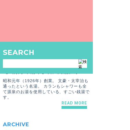
【山梨県甲府市/甲府駅】草津温泉
山梨なのに草津温泉？！ お湯の素晴らしさ
はピカイチ！ 早朝６時から入れる温泉銭
湯。
READ MORE
SEARCH
ARCHIVE
2020.3.30
東木瞳（とうぼくひとみ）
【山梨県甲府市】喜久乃湯温泉
昭和元年（1926年）創業。 文豪・太宰治も
通ったという名湯。 カランもシャワーも全
て源泉のお湯を使用している、すごい銭湯で
す。
READ MORE
ARCHIVE