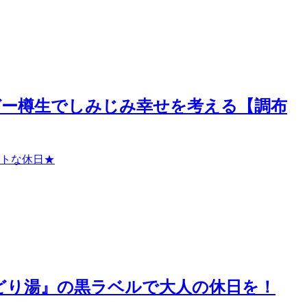
ラガー樽生でしみじみ幸せを考える【調布
トな休日★
ドみどり湯』の黒ラベルで大人の休日を！