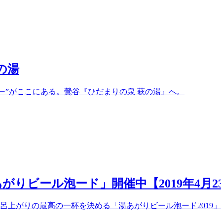
の湯
ー”がここにある。鶯谷『ひだまりの泉 萩の湯』へ。
りビール泡ード」開催中【2019年4月23
呂上がりの最⾼の⼀杯を決める「湯あがりビール泡ード2019