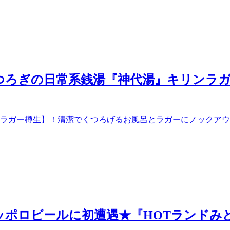
4】くつろぎの日常系銭湯『神代湯』キリン
ラガー樽生】！清潔でくつろげるお風呂とラガーにノックアウ
3】サッポロビールに初遭遇★『HOTラン