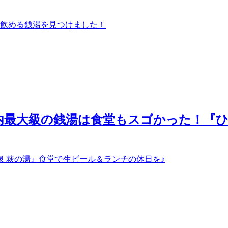
飲める銭湯を見つけました！
2】都内最大級の銭湯は食堂もスゴかった！『
泉 萩の湯』食堂で生ビール＆ランチの休日を♪