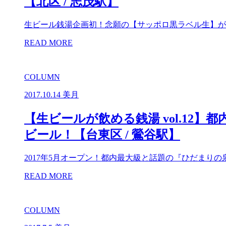
【北区 / 志茂駅】
生ビール銭湯企画初！念願の【サッポロ黒ラベル生】が
READ MORE
COLUMN
2017.10.14
美月
【生ビールが飲める銭湯 vol.1
ビール！【台東区 / 鶯谷駅】
2017年5月オープン！都内最大級と話題の『ひだまりの
READ MORE
COLUMN