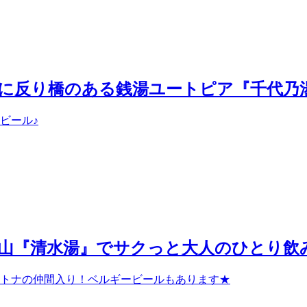
露天に反り橋のある銭湯ユートピア『千代乃湯
ビール♪
南青山『清水湯』でサクっと大人のひとり飲み
トナの仲間入り！ベルギービールもあります★