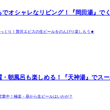
1】まるでオシャレなリビング！『岡田湯』
っくり！贅沢エビスの生ビールをのんびり楽しもう★
】日曜・朝風呂も楽しめる！『天神湯』でスー
営業中！極楽・昼から生ビールはいかが？