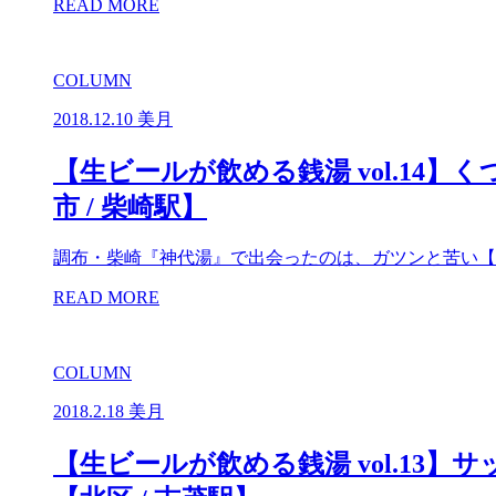
READ MORE
COLUMN
2018.12.10
美月
【生ビールが飲める銭湯 vol.1
市 / 柴崎駅】
調布・柴崎『神代湯』で出会ったのは、ガツンと苦い【
READ MORE
COLUMN
2018.2.18
美月
【生ビールが飲める銭湯 vol.1