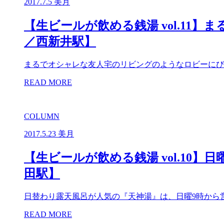
2017.7.5
美月
【生ビールが飲める銭湯 vol.1
／西新井駅】
まるでオシャレな友人宅のリビングのようなロビーにび
READ MORE
COLUMN
2017.5.23
美月
【生ビールが飲める銭湯 vol.10
田駅】
日替わり露天風呂が人気の『天神湯』は、日曜9時から
READ MORE