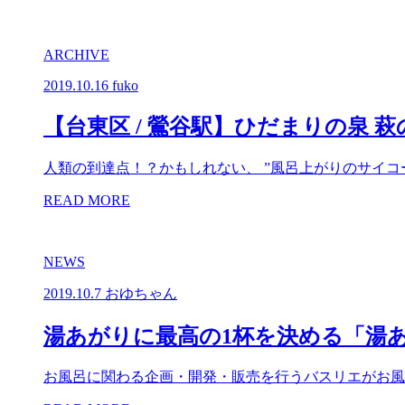
ARCHIVE
2019.10.16
fuko
【台東区 / 鶯谷駅】ひだまりの泉 萩
人類の到達点！？かもしれない、 ”風呂上がりのサイコ
READ MORE
NEWS
2019.10.7
おゆちゃん
湯あがりに最高の1杯を決める「湯あが
お風呂に関わる企画・開発・販売を⾏うバスリエがお風