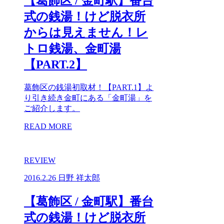
【葛飾区 / 金町駅】番台
式の銭湯！けど脱衣所
からは見えません！レ
トロ銭湯、金町湯
【PART.2】
葛飾区の銭湯初取材！【PART.1】よ
り引き続き金町にある「金町湯」を
ご紹介します。
READ MORE
REVIEW
2016.2.26
日野 祥太郎
【葛飾区 / 金町駅】番台
式の銭湯！けど脱衣所