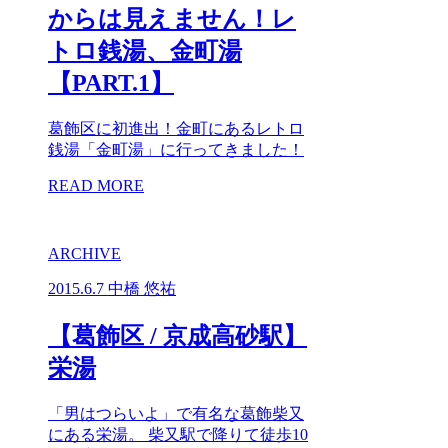
からは見えません！レ
トロ銭湯、金町湯
【PART.1】
葛飾区に初進出！金町にあるレトロ
銭湯「金町湯」に行ってきました！
READ MORE
ARCHIVE
2015.6.7
中橋 悠祐
【葛飾区 / 京成高砂駅】
栄湯
「男はつらいよ」で有名な葛飾柴又
にある栄湯。 柴又駅で降りて徒歩10