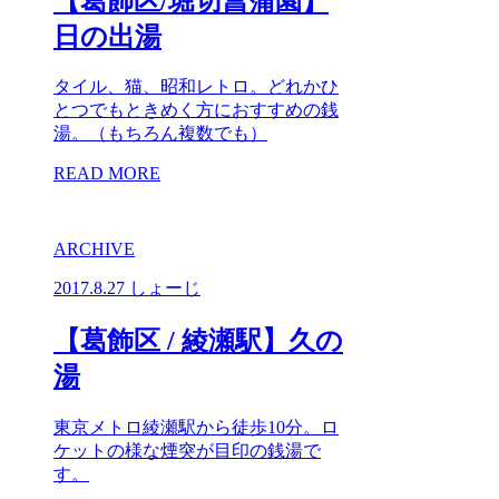
【葛飾区/堀切菖蒲園】
日の出湯
タイル、猫、昭和レトロ。どれかひ
とつでもときめく方におすすめの銭
湯。（もちろん複数でも）
READ MORE
ARCHIVE
2017.8.27
しょーじ
【葛飾区 / 綾瀬駅】久の
湯
東京メトロ綾瀬駅から徒歩10分。ロ
ケットの様な煙突が目印の銭湯で
す。