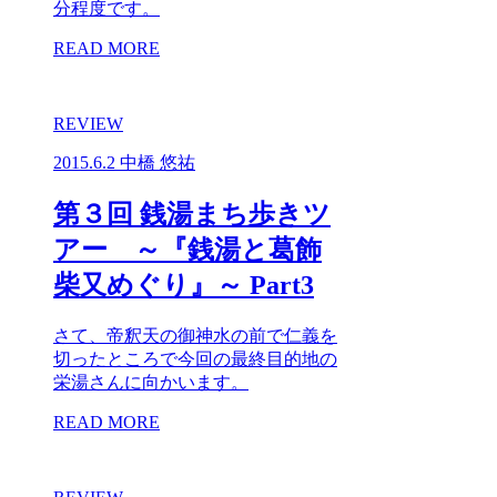
分程度です。
READ MORE
REVIEW
2015.6.2
中橋 悠祐
第３回 銭湯まち歩きツ
アー ～『銭湯と葛飾
柴又めぐり』～ Part3
さて、帝釈天の御神水の前で仁義を
切ったところで今回の最終目的地の
栄湯さんに向かいます。
READ MORE