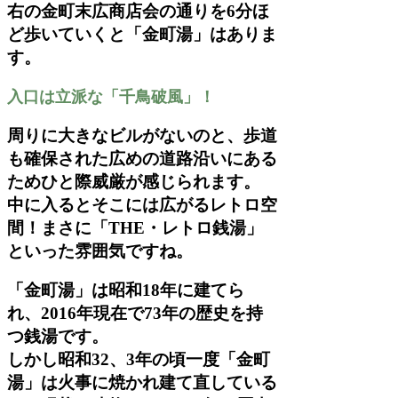
右の金町末広商店会の通りを6分ほ
ど歩いていくと「金町湯」はありま
す。
入口は立派な「千鳥破風」！
周りに大きなビルがないのと、歩道
も確保された広めの道路沿いにある
ためひと際威厳が感じられます。
中に入るとそこには広がるレトロ空
間！まさに「THE・レトロ銭湯」
といった雰囲気ですね。
「金町湯」は昭和18年に建てら
れ、2016年現在で73年の歴史を持
つ銭湯です。
しかし昭和32、3年の頃一度「金町
湯」は火事に焼かれ建て直している