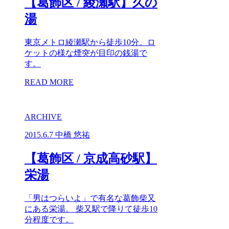
【葛飾区 / 綾瀬駅】久の
湯
東京メトロ綾瀬駅から徒歩10分。ロ
ケットの様な煙突が目印の銭湯で
す。
READ MORE
ARCHIVE
2015.6.7
中橋 悠祐
【葛飾区 / 京成高砂駅】
栄湯
「男はつらいよ」で有名な葛飾柴又
にある栄湯。 柴又駅で降りて徒歩10
分程度です。