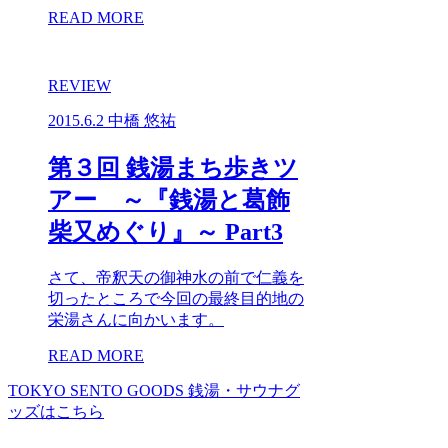
READ MORE
REVIEW
2015.6.2
中橋 悠祐
第３回 銭湯まち歩きツ
アー ～『銭湯と葛飾
柴又めぐり』～ Part3
さて、帝釈天の御神水の前で仁義を
切ったところで今回の最終目的地の
栄湯さんに向かいます。
READ MORE
TOKYO SENTO GOODS
銭湯・サウナグ
ッズはこちら