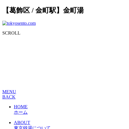
【葛飾区 / 金町駅】金町湯
SCROLL
MENU
BACK
HOME
ホーム
ABOUT
東京銭湯について