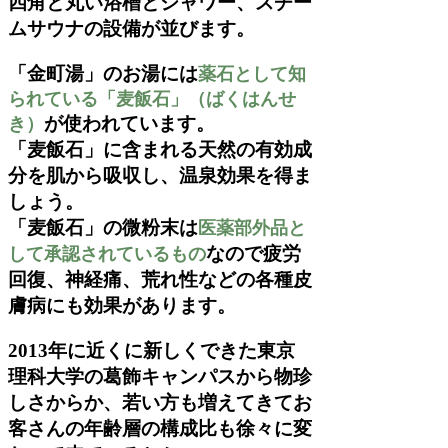
四角と丸い浴槽とシャワー、スチー
ムサウナの設備が並びます。
「金町湯」のお湯には
薬石として知
られている「麦飯石」（ばくはんせ
が使われています。
き）
「麦飯石」に含まれる天然の有効成
分を肌から吸収し、温泉効果を得ま
しょう。
「麦飯石」の微粉末は
医薬部外品と
なので疲労
して承認されているもの
回復、神経痛、荒れ性などの各種皮
膚病にも効果があります。
2013年に近くに新しくできた東京
理科大学の葛飾キャンパスから物珍
しさからか、若い方も増えてきてお
客さんの年齢層の構成比も徐々に変