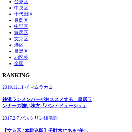
台東区
中央区
千代田区
豊島区
中野区
練馬区
文京区
港区
目黒区
23区外
全国
RANKING
2019.12.11
イマムラカヨ
銭湯ランメンバーがおススメする、皇居ラ
ンナーの強い味方『バン・ドューシュ』
2017.2.7
バスクリン銭湯部
【文京区 / 本駒込駅】千駄木にある“美し