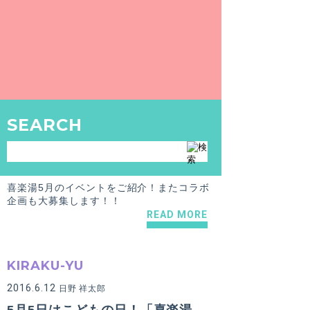
MORE INFO
KIRAKU-YU
SEARCH
2017.5.2
喜楽湯
『喜楽湯』5月も毎週開催のイベントご紹介！GWの日替わり薬湯やメイク・美容体験など！コラボ企画も募集中！
喜楽湯5月のイベントをご紹介！またコラボ
企画も大募集します！！
READ MORE
KIRAKU-YU
2016.6.12
日野 祥太郎