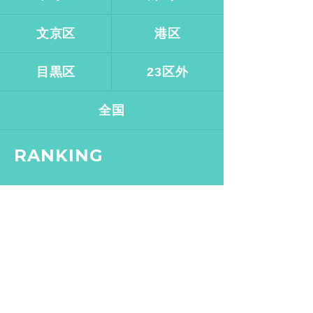
文京区
港区
目黒区
23区外
全国
RANKING
2019.12.11
イマムラカヨ
銭湯ランメンバーがおスス
メする、皇居ランナーの強
い味方『バン・ドューシ
ュ』
2017.2.7
バスクリン銭湯部