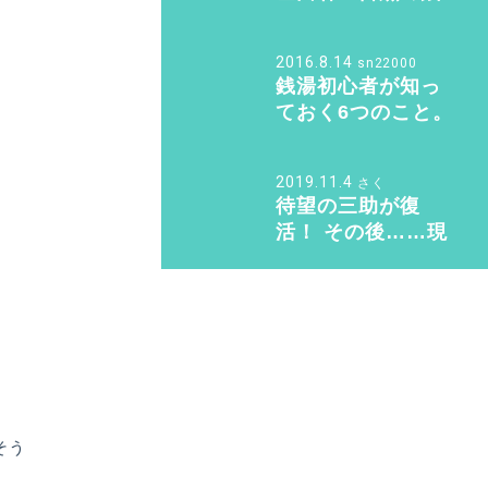
【バスクリン銭湯
湯サウナ 整い巡り
部】
♨️ Vol.2『光明泉』
2016.8.14
sn22000
編
銭湯初心者が知っ
ておく6つのこと。
銭湯のマナー・持
ち物のこと教えま
2019.11.4
さく
す！
待望の三助が復
活！ その後……現
代に紡ぐSansuke
のあり方とは？
そう