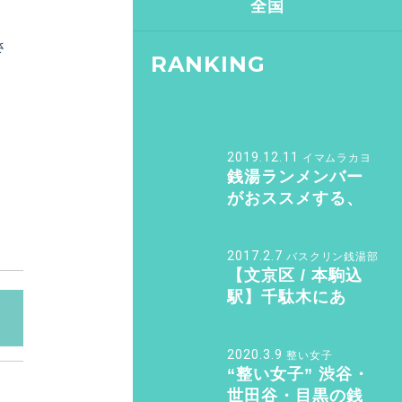
全国
さ
RANKING
2019.12.11
イマムラカヨ
銭湯ランメンバー
がおススメする、
皇居ランナーの強
い味方『バン・ド
2017.2.7
バスクリン銭湯部
ューシュ』
【文京区 / 本駒込
駅】千駄木にあ
る“美しすぎる和モ
ダン銭湯”。子供も
2020.3.9
整い女子
女性も行きたくな
“整い女子” 渋谷・
る「ふくの湯」
世田谷・目黒の銭