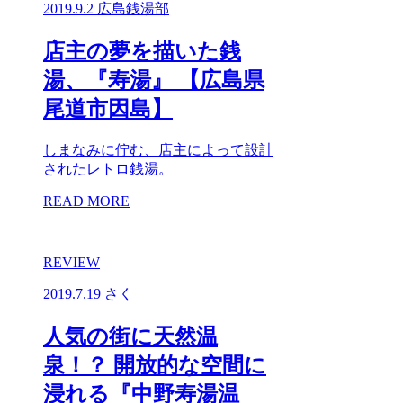
2019.9.2
広島銭湯部
店主の夢を描いた銭
湯、『寿湯』 【広島県
尾道市因島】
しまなみに佇む、店主によって設計
されたレトロ銭湯。
READ MORE
REVIEW
2019.7.19
さく
人気の街に天然温
泉！？ 開放的な空間に
浸れる『中野寿湯温