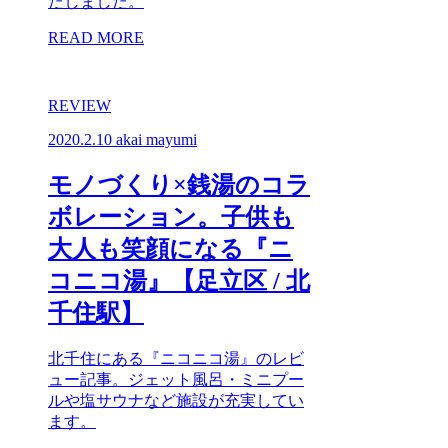
たしました。
READ MORE
REVIEW
2020.2.10
akai mayumi
モノづくり×銭湯のコラ
ボレーション。子供も
大人も笑顔になる『ニ
コニコ湯』【足立区 / 北
千住駅】
北千住にある『ニコニコ湯』のレビ
ュー記事。ジェット風呂・ミニプー
ルや塩サウナなど施設が充実してい
ます。