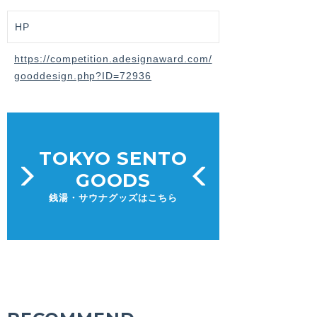
HP
https://competition.adesignaward.com/
gooddesign.php?ID=72936
TOKYO SENTO
GOODS
銭湯・サウナグッズはこちら