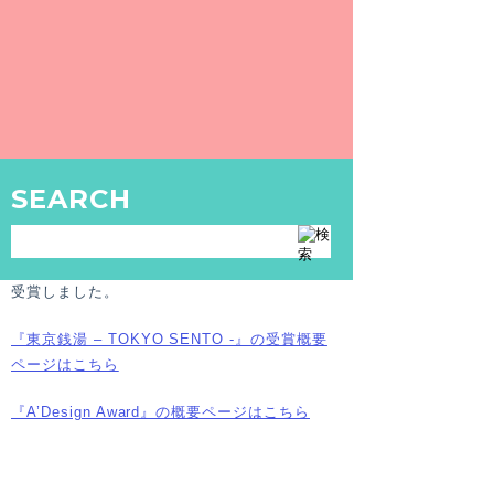
が『A’Design Award 2019』のソ
ーシャルデザイン部門でシルバー
を受賞！
株式会社東京銭湯が運営する弊メディア『東京
銭湯 – TOKYO SENTO -』および『喜楽湯』
での取り組みが認められ、イタリアで行われる
SEARCH
世界最大級の国際デザインコンペ『A’Design
Award（エーダッシュデザインアワード）
2019』のソーシャルデザイン部門でシルバーを
受賞しました。
『東京銭湯 – TOKYO SENTO -』の受賞概要
ページはこちら
『A’Design Award』の概要ページはこちら