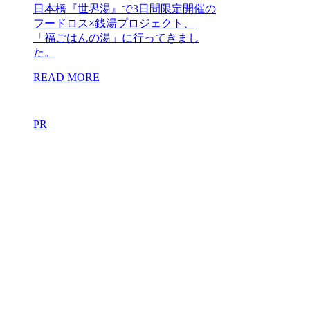
日本橋『世界湯』で3日間限定開催の
フードロス×銭湯プロジェクト、
「福ごはんの湯」に行ってきまし
た。
READ MORE
PR
2019.2.8
横川 奈々
熊本の魅力を銭湯で満
喫できる「銭湯くまモ
ン」に行ってきた！
【開催は3月4日まで】
墨田区にある大黒湯にて、3月4日
（月）まで熊本県が熊本地震からの
復興を目指して開催される「銭湯く