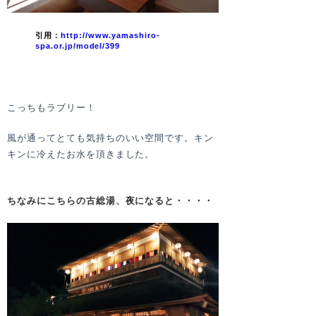
引用：
http://www.yamashiro-
spa.or.jp/model/399
こっちもラブリー！
風が通ってとても気持ちのいい空間です。キン
キンに冷えたお水を頂きました。
ちなみにこちらの古総湯、夜になると・・・・