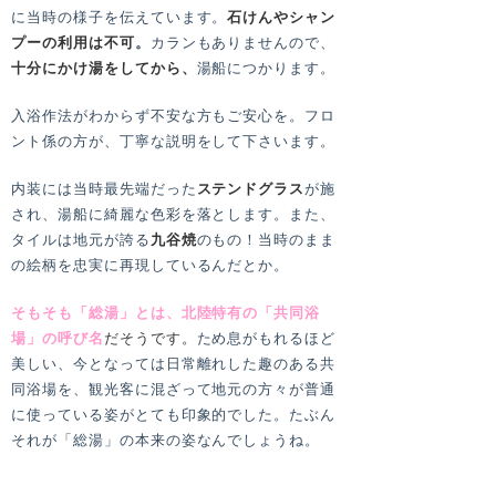
に当時の様子を伝えています。
石けんやシャン
プーの利用は不可
。
カランもありませんので、
十分にかけ湯をしてから、
湯船につかります。
入浴作法がわからず不安な方もご安心を。フロ
ント係の方が、丁寧な説明をして下さいます。
内装には当時最先端だった
ステンドグラス
が施
され、湯船に綺麗な色彩を落とします。また、
タイルは地元が誇る
九谷焼
のもの！当時のまま
の絵柄を忠実に再現しているんだとか。
そもそも「総湯」とは、北陸特有の「共同浴
場」の呼び名
だそうです。
ため息がもれるほど
美しい、今となっては日常離れした趣のある共
同浴場を、観光客に混ざって地元の方々が普通
に使っている姿がとても印象的でした。たぶん
それが「総湯」の本来の姿なんでしょうね。