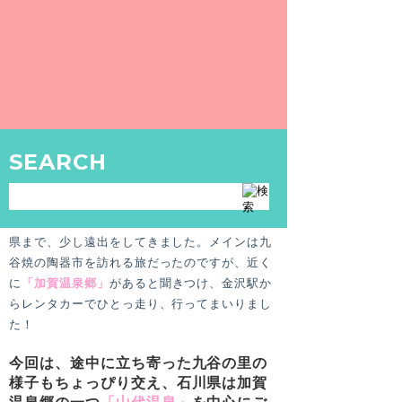
ンドグラスに九谷焼のタイル。た
め息がもれるほど美しい北陸の共
同浴場！
〒922-0242 石川県加賀市山代温泉18-
128
SEARCH
こんにちは、ayumiです。
先日、北陸新幹線が開通してからはじめて石川
県まで、少し遠出をしてきました。メインは九
谷焼の陶器市を訪れる旅だったのですが、近く
に
「加賀温泉郷」
があると聞きつけ、金沢駅か
らレンタカーでひとっ走り、行ってまいりまし
た！
今回は、途中に立ち寄った九谷の里の
様子もちょっぴり交え、石川県は加賀