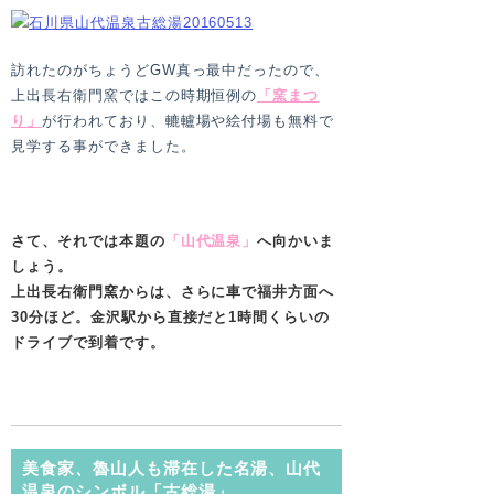
訪れたのがちょうどGW真っ最中だったので、
上出長右衛門窯ではこの時期恒例の
「窯まつ
り」
が行われており、轆轤場や絵付場も無料で
見学する事ができました。
さて、それでは本題の
「山代温泉」
へ向かいま
しょう。
上出長右衛門窯からは、さらに車で福井方面へ
30分ほど。金沢駅から直接だと1時間くらいの
ドライブで到着です。
美食家、魯山人も滞在した名湯、山代
温泉のシンボル「古総湯」