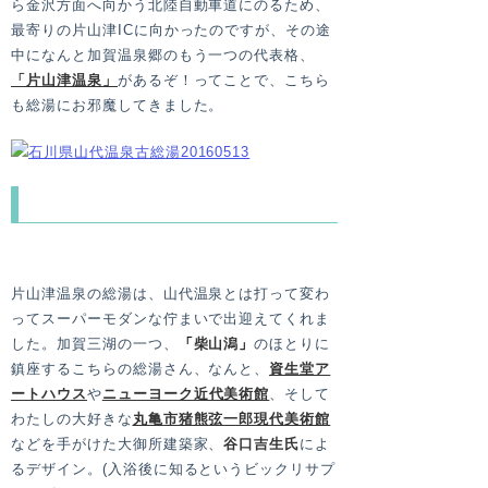
ら金沢方面へ向かう北陸自動車道にのるため、
最寄りの片山津ICに向かったのですが、その途
中になんと加賀温泉郷のもう一つの代表格、
「片山津温泉」
があるぞ！ってことで、こちら
も総湯にお邪魔してきました。
こ、これまたおしゃれー！
片山津温泉の総湯は、山代温泉とは打って変わ
ってスーパーモダンな佇まいで出迎えてくれま
した。加賀三湖の一つ、
「
柴山潟
」
のほとりに
鎮座するこちらの総湯さん、なんと、
資生堂ア
ートハウス
や
ニューヨーク近代美術館
、そして
わたしの大好きな
丸亀市猪熊弦一郎現代美術館
などを手がけた大御所建築家、
谷口吉生氏
によ
るデザイン。(入浴後に知るというビックリサプ