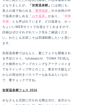
となりましたが、
「
加賀温泉郷
」
には他にも、
美人の湯で知られる
「粟津温泉」
や大自然の中
で温泉が楽しめる
「山中温泉」
があり、
「加賀
四湯」
とも呼ばれています。どの温泉も、かっ
ちょいいWEBサイトで出迎えてくれますので、
詳細はぜひそれぞれリンク先をご確認くださ
い。わたしも次回こそは四湯制覇したいと思い
ます。
加賀温泉郷ではなんと、夏にフェスも開催され
る予定だそう。tofubeatsや、TOWA TEI氏な
ど大御所からアップカミングなアーティストま
でをラインナップ中とのこと。東京や大阪など
からの宿泊付きバスツアーもあるみたいなの
で、要チェックですね。
加賀温泉郷フェス 2016
みなさんも北陸に行かれる際はぜひ。金沢から