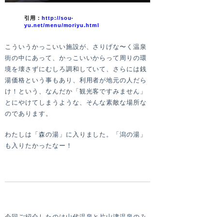
引用：
http://sou-
yu.net/menu/moriyu.html
こういうかっこいい施設が、さりげな〜く温泉
街の中にあって、かっこいいからって周りの環
境を壊さずにむしろ調和していて、さらには銭
湯価格という事もあり、利用者が地元の人だら
け！という、なんだか「観光客ですみません」
とにやけてしまうような、そんな素敵な場所な
のであります。
わたしは「森の湯」に入りました。「潟の湯」
も入りたかったなー！
今回ご紹介したのは山代温泉と片山津温泉のみ