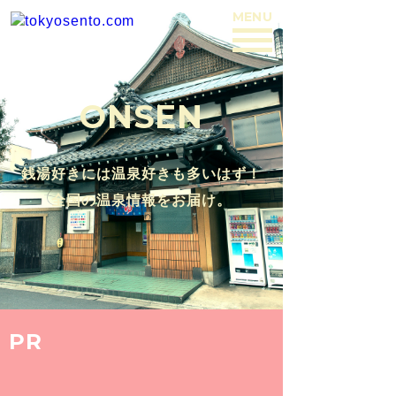
MENU
BACK
ONSEN
銭湯好きには温泉好きも多いはず！
全国の温泉情報をお届け。
PR
2016.5.15
【石川県 / 山代温泉 古総湯】ステ