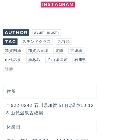
INSTAGRAM
AUTHOR
ayumi iguchi
TAG
ステンドグラス
九谷焼
加賀四湯
加賀温泉郷
北陸
古総湯
山代温泉
湯あみ
片山津温泉
石川県
総湯
住所
〒922-0242 石川県加賀市山代温泉18-12
8 山代温泉古総湯
休業日