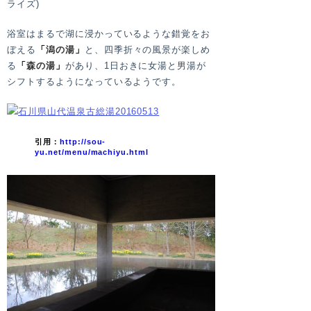
ライズ)
浴室はまるで湖に浸かっているような錯覚をお
ぼえる
「
潟の湯
」
と、四季折々の風景が楽しめ
る
「
森の湯
」
があり、1日おきに女湯と男湯が
シフトするようになっているようです。
引用：
http://sou-
yu.net/menu/machiyu.html