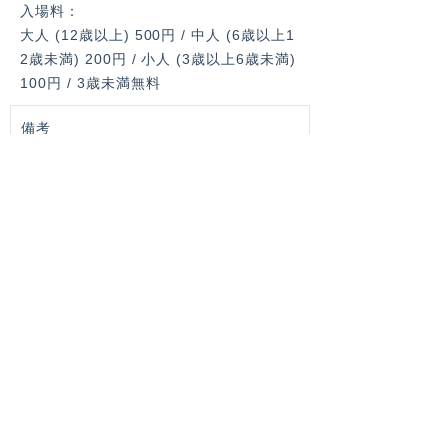
入場料：
大人 (12歳以上) 500円 / 中人 (6歳以上1
2歳未満) 200円 / 小人 (3歳以上6歳未満)
100円 / 3歳未満無料
備考
JR北陸本線「加賀温泉駅」から車で約15
分。徒歩1時間ほど。
詳細アクセス情報は上記URLより、公式
サイトをご確認ください。
TOKYO SENTO
GOODS
銭湯・サウナグッズはこちら