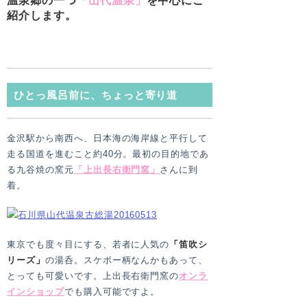
温泉郷の一つ
「山代温泉」
を中心にご
紹介します。
ひとっ風呂前に、ちょっと寄り道
金沢駅から南西へ、日本海の海岸線と平行して
走る国道を進むこと約40分。最初の目的地であ
る九谷焼の窯元
「上出長右衛門窯」
さんに到
着。
東京でも度々目にする、若者に人気の
「
笛吹シ
リーズ
」
の湯呑。スケボー柄なんかもあって、
とっても可愛いです。上出長右衛門窯の
オンラ
インショップ
でも購入可能ですよ。