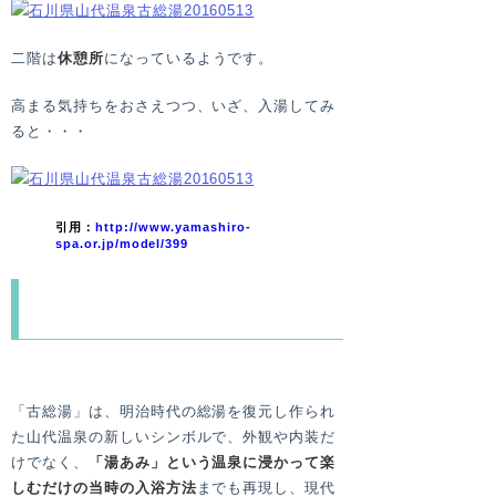
二階は
休憩所
になっているようです。
高まる気持ちをおさえつつ、いざ、入湯してみ
ると・・・
引用：
http://www.yamashiro-
spa.or.jp/model/399
う、う、うつくしー！
「古総湯」は、明治時代の総湯を復元し作られ
た山代温泉の新しいシンボルで、外観や内装だ
けでなく、
「湯あみ」という温泉に浸かって楽
しむだけの当時の入浴方法
までも再現し、現代