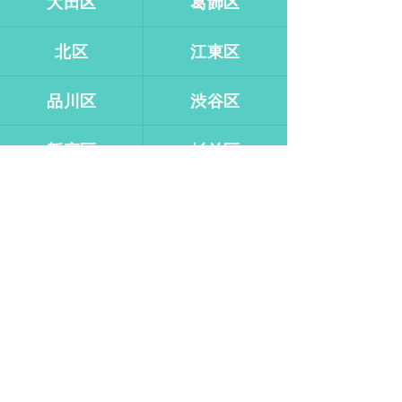
大田区
葛飾区
北区
江東区
品川区
渋谷区
新宿区
杉並区
墨田区
世田谷区
台東区
中央区
千代田区
豊島区
中野区
練馬区
文京区
港区