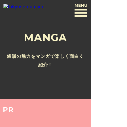
MENU
BACK
MANGA
銭湯の魅力をマンガで楽しく面白く
紹介！
PR
2019.10.21
『鳥獣湯画』～第三幕～