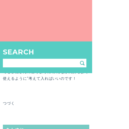
“銭湯に行きたいけど行けない”という理由のひ
とつに、銭湯でのルールがわからない、という
ことがあると思います。
SEARCH
千十くんも初めての銭湯は知らないことばかり
で迷惑もかけてしまいました……
でも杉治さんの言うように“みんなが気持ちよく
使えるように”考えて入ればいいのです！
つづく