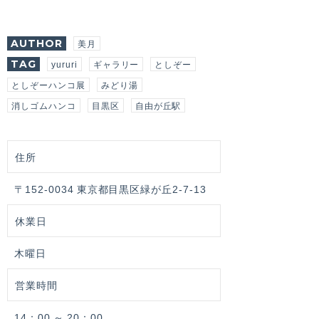
AUTHOR
美月
TAG
yururi
ギャラリー
としぞー
としぞーハンコ展
みどり湯
消しゴムハンコ
目黒区
自由が丘駅
住所
〒152-0034 東京都目黒区緑が丘2-7-13
休業日
木曜日
営業時間
14：00 ～ 20：00