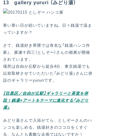
13 gallery yururi （みどり湯）
寒い寒い日が続いていますね。日々銭湯で温ま
っていますか？
さて、銭湯好き界隈では有名な「銭湯ハンコ作
家」、廣瀬十四三（としぞー）さんの個展が開催
されています。
場所は自由が丘駅から徒歩4分、東京銭湯でも
以前取材させていただいた「みどり湯」さんに併
設のギャラリーyururiです。
【目黒区／自由が丘駅】ギャラリーと茶室を併
設！銭湯×アートをテーマに進化する「みどり
湯」
みどり湯さんで入浴がてら、としぞーさんのハ
ンコも楽しめる。銭湯好きのココロをくすぐ
る、なんとも素敵な企画ではないですか！