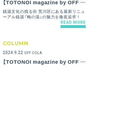
【TOTONOI magazine by OFF COLA Vol.8】つい長居してしまうモダンな下町銭湯『梅の湯』のおすすめポイント！
銭湯文化の残る街 荒川区にある最新リニュ
ーアル銭湯『梅の湯』の魅力を徹底追求！
READ MORE
COLUMN
2024.9.22
OFF COLA
【TOTONOI magazine by OFF COLA Vol.7】老若男女から愛され、毎日毎分毎秒変わり続ける『喜楽湯』のおすすめポイント！
昭和レトロとトレンドが入り混じる川口のホ
ットスポット『喜楽湯』の魅力に迫ります。
READ MORE
COLUMN
2024.9.20
OFF COLA
【TOTONOI magazine by OFF COLA Vol.6】京都の天然地下水薪沸かしの銭湯『サウナの梅湯』のおすすめポイント！