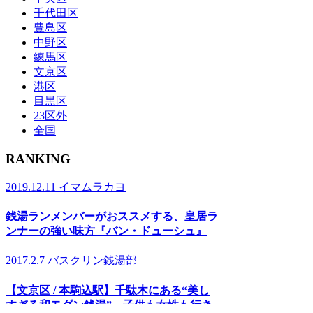
千代田区
豊島区
中野区
練馬区
文京区
港区
目黒区
23区外
全国
RANKING
2019.12.11
イマムラカヨ
銭湯ランメンバーがおススメする、皇居ラ
ンナーの強い味方『バン・ドューシュ』
2017.2.7
バスクリン銭湯部
【文京区 / 本駒込駅】千駄木にある“美し
すぎる和モダン銭湯”。子供も女性も行き