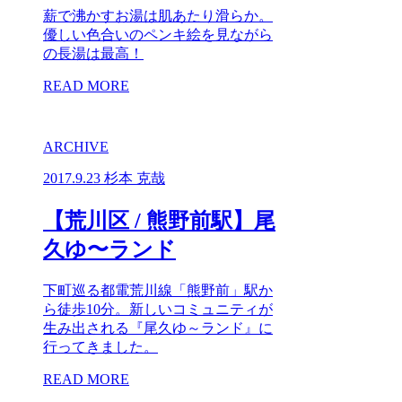
薪で沸かすお湯は肌あたり滑らか。
優しい色合いのペンキ絵を見ながら
の長湯は最高！
READ MORE
ARCHIVE
2017.9.23
杉本 克哉
【荒川区 / 熊野前駅】尾
久ゆ〜ランド
下町巡る都電荒川線「熊野前」駅か
ら徒歩10分。新しいコミュニティが
生み出される『尾久ゆ～ランド』に
行ってきました。
READ MORE