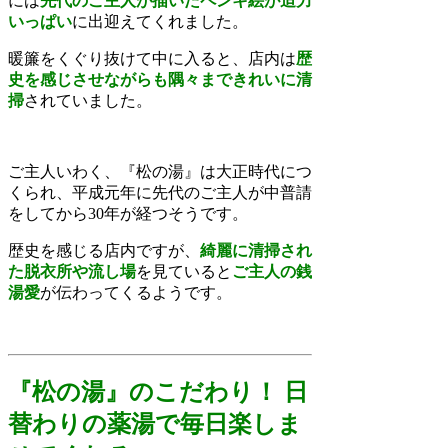
には
先代のご主人が描いたペンキ絵が迫力
いっぱい
に出迎えてくれました。
暖簾をくぐり抜けて中に入ると、店内は
歴
史を感じさせながらも隅々まできれいに清
掃
されていました。
ご主人いわく、『松の湯』は大正時代につ
くられ、平成元年に先代のご主人が中普請
をしてから30年が経つそうです。
歴史を感じる店内ですが、
綺麗に清掃され
た脱衣所や流し場
を見ていると
ご主人の銭
湯愛
が伝わってくるようです。
『松の湯』のこだわり！ 日
替わりの薬湯で毎日楽しま