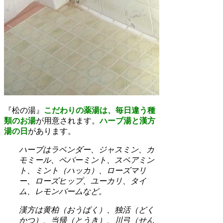
『松の湯』
こだわりの薬湯は、毎日違う種
類のお湯
が用意されます。
ハーブ湯と漢方
湯の日
があります。
ハーブはラベンダー、ジャスミン、カ
モミール、ペパーミント、スペアミン
ト、ミント（ハッカ）、ローズマリ
ー、ローズヒップ、ユーカリ、タイ
ム、レモンバームなど。
漢方は黄柏（おうばく）、独活（どく
かつ）、当帰（とうき）、川弓（せん