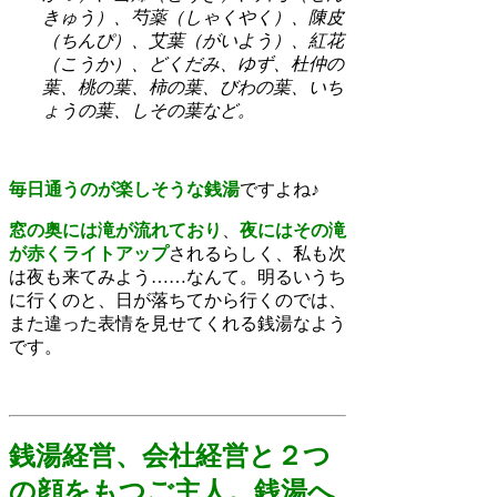
きゅう）、芍薬（しゃくやく）、陳皮
（ちんぴ）、艾葉（がいよう）、紅花
（こうか）、どくだみ、ゆず、杜仲の
葉、桃の葉、柿の葉、びわの葉、いち
ょうの葉、しその葉など。
毎日通うのが楽しそうな銭湯
ですよね♪
窓の奥には滝が流れており
、
夜にはその滝
が赤くライトアップ
されるらしく、私も次
は夜も来てみよう……なんて。明るいうち
に行くのと、日が落ちてから行くのでは、
また違った表情を見せてくれる銭湯なよう
です。
銭湯経営、会社経営と２つ
の顔をもつご主人。銭湯へ