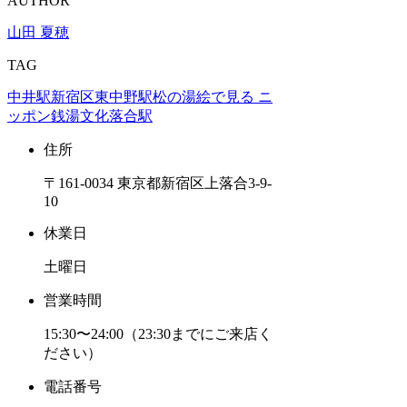
AUTHOR
山田 夏穂
TAG
中井駅
新宿区
東中野駅
松の湯
絵で見る ニ
ッポン銭湯文化
落合駅
住所
〒161-0034 東京都新宿区上落合3-9-
10
休業日
土曜日
営業時間
15:30〜24:00（23:30までにご来店く
ださい）
電話番号