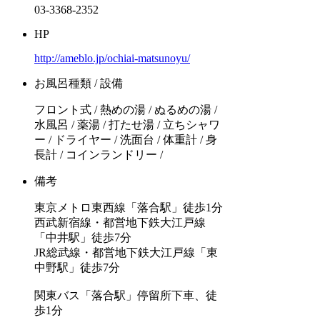
03-3368-2352
HP
http://ameblo.jp/ochiai-matsunoyu/
お風呂種類 / 設備
フロント式 / 熱めの湯 / ぬるめの湯 /
水風呂 / 薬湯 / 打たせ湯 / 立ちシャワ
ー / ドライヤー / 洗面台 / 体重計 / 身
長計 / コインランドリー /
備考
東京メトロ東西線「落合駅」徒歩1分
西武新宿線・都営地下鉄大江戸線
「中井駅」徒歩7分
JR総武線・都営地下鉄大江戸線「東
中野駅」徒歩7分
関東バス「落合駅」停留所下車、徒
歩1分