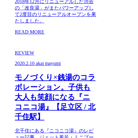
2018年12月にリニューアルした渋谷
の「改良湯」がまたパワーアップし
て2度目のリニューアルオープンを果
たしました。
READ MORE
REVIEW
2020.2.10
akai mayumi
モノづくり×銭湯のコラ
ボレーション。子供も
大人も笑顔になる『ニ
コニコ湯』【足立区 / 北
千住駅】
北千住にある『ニコニコ湯』のレビ
ュー記事。ジェット風呂・ミニプー