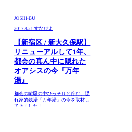
JOSHI-BU
2017.9.21
すなぴよ
【新宿区 / 新大久保駅】
リニューアルして1年、
都会の真ん中に隠れた
オアシスの今『万年
湯』
都会の喧騒の中ひっそりと佇む、隠
れ家的銭湯『万年湯』の今を取材し
てきました！
READ MORE