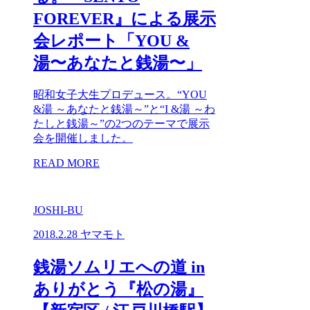
FOREVER』による展示
会レポート「YOU &
湯〜あなたと銭湯〜」
昭和女子大生プロデュース。“YOU
&湯 ～あなたと銭湯～”と“I &湯 ～わ
たしと銭湯～”の2つのテーマで展示
会を開催しました。
READ MORE
JOSHI-BU
2018.2.28
ヤマモト
銭湯ソムリエへの道 in
ありがとう『松の湯』