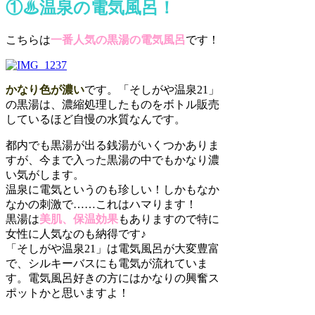
①♨温泉の電気風呂！
こちらは
一番人気の黒湯の電気風呂
です！
かなり色が濃い
です。「そしがや温泉21」
の黒湯は、濃縮処理したものをボトル販売
しているほど自慢の水質なんです。
都内でも黒湯が出る銭湯がいくつかありま
すが、今まで入った黒湯の中でもかなり濃
い気がします。
温泉に電気というのも珍しい！しかもなか
なかの刺激で……これはハマります！
黒湯は
美肌、保温効果
もありますので特に
女性に人気なのも納得です♪
「そしがや温泉21」は電気風呂が大変豊富
で、シルキーバスにも電気が流れていま
す。電気風呂好きの方にはかなりの興奮ス
ポットかと思いますよ！