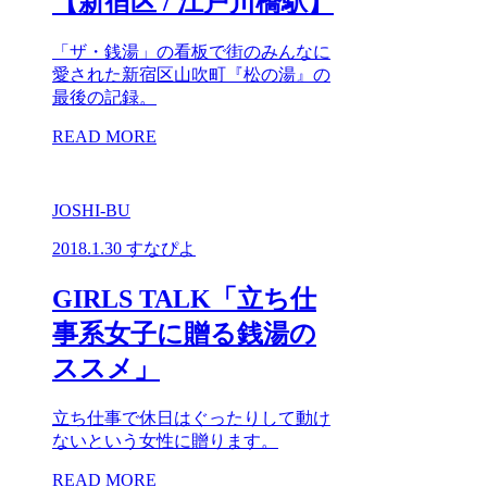
【新宿区 / 江戸川橋駅】
「ザ・銭湯」の看板で街のみんなに
愛された新宿区山吹町『松の湯』の
最後の記録。
READ MORE
JOSHI-BU
2018.1.30
すなぴよ
GIRLS TALK「立ち仕
事系女子に贈る銭湯の
ススメ」
立ち仕事で休日はぐったりして動け
ないという女性に贈ります。
READ MORE