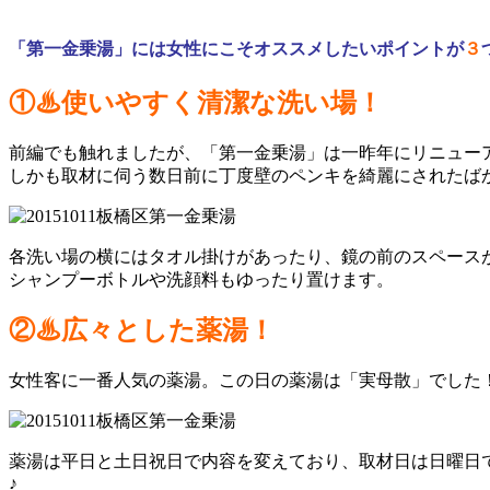
「第一金乗湯」には女性にこそオススメしたいポイントが
３
①
♨
使いやすく清潔な洗い場！
前編でも触れましたが、「第一金乗湯」は一昨年にリニュー
しかも取材に伺う数日前に丁度壁のペンキを綺麗にされたば
各洗い場の横にはタオル掛けがあったり、鏡の前のスペース
シャンプーボトルや洗顔料もゆったり置けます。
②♨広々とした薬湯！
女性客に一番人気の薬湯。この日の薬湯は「実母散」でした
薬湯は平日と土日祝日で内容を変えており、取材日は日曜日
♪