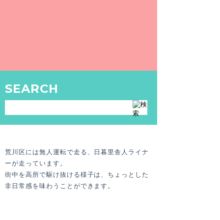
銭湯 〜荒川区編〜 『ニュー恵美須』
〒116-0012 荒川区東尾久4-17-9
プラプラと街を散歩して、汗をかいて、銭湯に
入って……
そんな休日は最高ですよね！
SEARCH
この連載では最高の「みちくさコース」をご紹
介します。
荒川区には無人運転で走る、日暮里舎人ライナ
ーが走っています。
街中を高所で駆け抜ける様子は、ちょっとした
非日常感を味わうことができます。