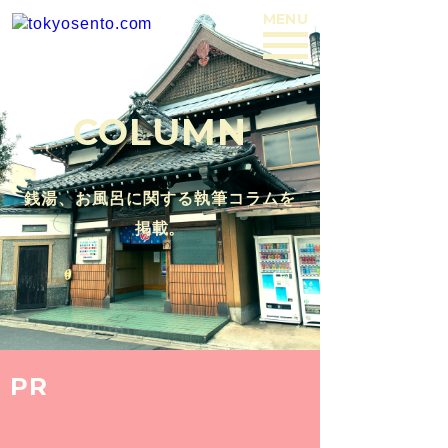
MENU
BACK
COLUMN
銭湯、お風呂に関する執筆コラムを
掲載。
PR
2018.10.25
【荒川区 / 赤土小学校前】みちくさ