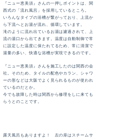
『ニュー恵美須』さんの一押しポイントは、関
西式の「流れ風呂」を採用しているところ。
いろんなタイプの浴槽が繋がっており、上流か
ら下流へとお湯が流れ、循環しています。
滝のように流れ出ているお湯は濾過されて、上
流の湯口から出てきます。温度は自動制御で常
に設定した温度に保たれてるため、常に清潔で
湯量の多い、快適な浴槽が実現できるのです。
『ニュー恵美須』さんを施工したのは関西の会
社。そのため、タイルの配色やカラン、シャワ
ーの形などは大阪でよく見られるものが使われ
ているのだとか。
今でも故障した時は関西から修理をしに来ても
らうとのことです。
露天風呂もありますよ！ 左の扉はスチームサ