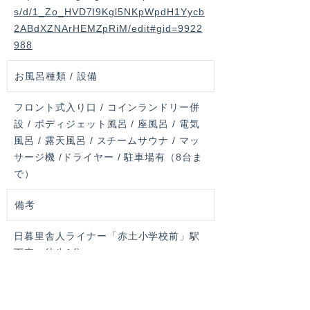
s/d/1_Zo_HVD7I9Kgl5NKpWpdH1Yycb
2ABdXZNArHEMZpRiM/edit#gid=9922
988
お風呂種類 / 設備
フロント式入り口 / コインランドリー併
設 / ボディジェット風呂 / 座風呂 / 電気
風呂 / 露天風呂 / スチームサウナ / マッ
サージ機 /ドライヤー / 駐車場有（8台ま
で）
備考
日暮里舎人ライナー「赤土小学校前」駅
下車、徒歩1分