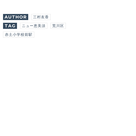
AUTHOR
三村友香
TAG
ニュー恵美須
荒川区
赤土小学校前駅