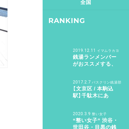
全国
RANKING
2019.12.11
イマムラカヨ
銭湯ランメンバー
がおススメする、
皇居ランナーの強
い味方『バン・ドュ
2017.2.7
ーシュ』
バスクリン銭湯部
【文京区 / 本駒込
駅】千駄木にあ
る“美しすぎる和モ
ダン銭湯”。子供も
2020.3.9
女性も行きたくな
整い女子
“整い女子” 渋谷・
る「ふくの湯」【バ
世田谷・目黒の銭