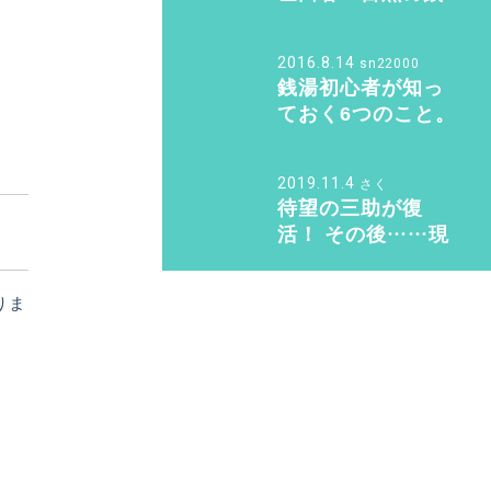
スクリン銭湯部】
湯サウナ 整い巡り
♨️ Vol.2『光明泉』
2016.8.14
編
sn22000
銭湯初心者が知っ
ておく6つのこと。
銭湯のマナー・持
ち物のこと教えま
2019.11.4
す！
さく
待望の三助が復
活！ その後……現
代に紡ぐSansuke
のあり方とは？
りま