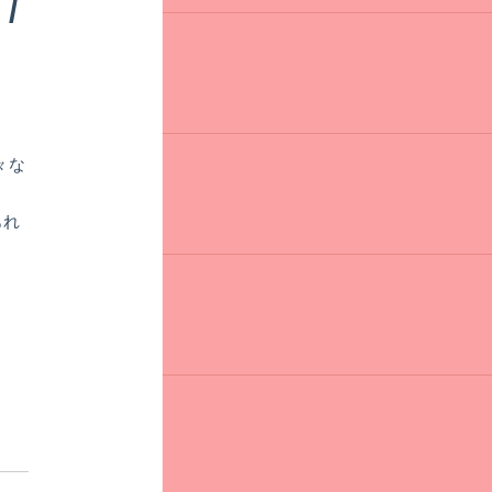
/
々な
あれ