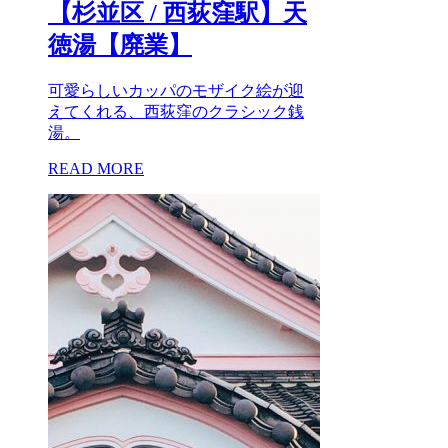
【杉並区 / 西荻窪駅】天
徳湯【廃業】
可愛らしいカッパのモザイク絵が迎
えてくれる、西荻窪のクラシック銭
湯。
READ MORE