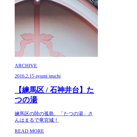
ARCHIVE
2016.2.15
ayumi iguchi
【練馬区 / 石神井台】た
つの湯
練馬区の陸の孤島、「たつの湯」さ
んはまるで竜宮城！
READ MORE