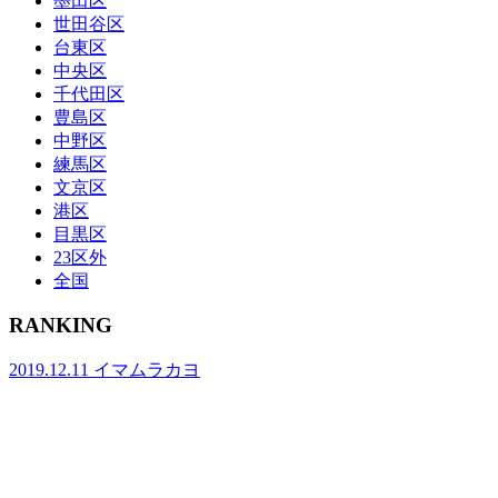
墨田区
世田谷区
台東区
中央区
千代田区
豊島区
中野区
練馬区
文京区
港区
目黒区
23区外
全国
RANKING
2019.12.11
イマムラカヨ
銭湯ランメンバーがおススメする、皇居ラ
ンナーの強い味方『バン・ドューシュ』
2017.2.7
バスクリン銭湯部