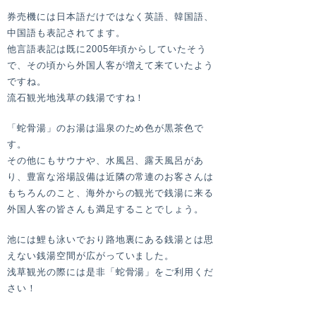
券売機には日本語だけではなく英語、韓国語、
中国語も表記されてます。
他言語表記は既に2005年頃からしていたそう
で、その頃から外国人客が増えて来ていたよう
ですね。
流石観光地浅草の銭湯ですね！
「蛇骨湯」のお湯は温泉のため色が黒茶色で
す。
その他にもサウナや、水風呂、露天風呂があ
り、豊富な浴場設備は近隣の常連のお客さんは
もちろんのこと、海外からの観光で銭湯に来る
外国人客の皆さんも満足することでしょう。
池には鯉も泳いでおり路地裏にある銭湯とは思
えない銭湯空間が広がっていました。
浅草観光の際には是非「蛇骨湯」をご利用くだ
さい！