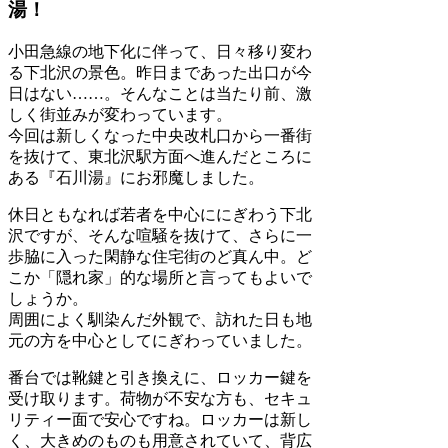
湯！
小田急線の地下化に伴って、日々移り変わ
る下北沢の景色。昨日まであった出口が今
日はない……。そんなことは当たり前、激
しく街並みが変わっています。
今回は新しくなった中央改札口から一番街
を抜けて、東北沢駅方面へ進んだところに
ある『石川湯』にお邪魔しました。
休日ともなれば若者を中心ににぎわう下北
沢ですが、そんな喧騒を抜けて、さらに一
歩脇に入った閑静な住宅街のど真ん中。ど
こか「隠れ家」的な場所と言ってもよいで
しょうか。
周囲によく馴染んだ外観で、訪れた日も地
元の方を中心としてにぎわっていました。
番台では靴鍵と引き換えに、ロッカー鍵を
受け取ります。荷物が不安な方も、セキュ
リティー面で安心ですね。ロッカーは新し
く、大きめのものも用意されていて、背広