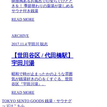
開放感あるお風呂で心安らぐひとと
きを！ 季節替わりの薬湯が楽しめる
サウナ付き銭湯
READ MORE
ARCHIVE
2017.11.4
宇田川 聡志
【世田谷区 / 代田橋駅】
宇田川湯
昭和で時が止まったかのような雰囲
気が銭湯好きの心をくすぐる、世田
谷区『宇田川湯』。
READ MORE
TOKYO SENTO GOODS
銭湯・サウナグ
ッズはこちら