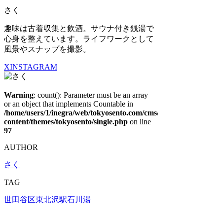
さく
趣味は古着収集と飲酒。サウナ付き銭湯で
心身を整えています。ライフワークとして
風景やスナップを撮影。
X
INSTAGRAM
Warning
: count(): Parameter must be an array
or an object that implements Countable in
/home/users/1/inegra/web/tokyosento.com/cms/wp-
content/themes/tokyosento/single.php
on line
97
AUTHOR
さく
TAG
世田谷区
東北沢駅
石川湯