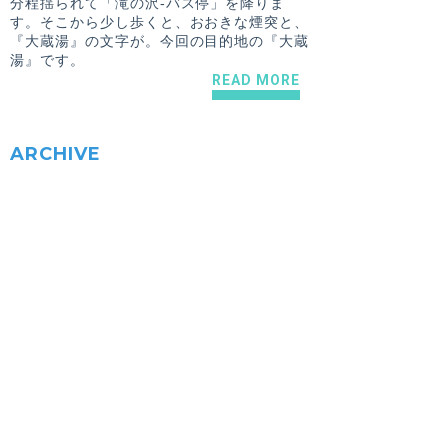
分程揺られて「滝の沢-バス停」を降りま
す。そこから少し歩くと、おおきな煙突と、
『大蔵湯』の文字が。今回の目的地の『大蔵
湯』です。
READ MORE
ARCHIVE
2018.11.28
三村友香
【東大和市 / 東大和市駅】富士見湯健康セントー
カラオケもある宴会場が近所の憩いの場に！
露天風呂も楽しめる銭湯です。
READ MORE
TOKYO SENTO
GOODS
銭湯・サウナグッズはこちら