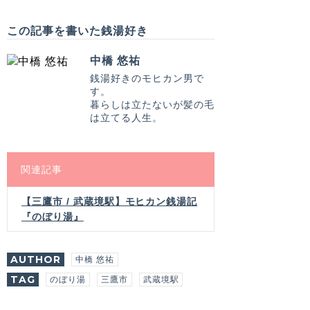
この記事を書いた銭湯好き
中橋 悠祐
銭湯好きのモヒカン男で
す。
暮らしは立たないが髪の毛
は立てる人生。
関連記事
【三鷹市 / 武蔵境駅】モヒカン銭湯記
『のぼり湯』
AUTHOR
中橋 悠祐
TAG
のぼり湯
三鷹市
武蔵境駅