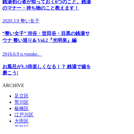
銭湯初心者が知っておく6つのこと。銭湯
のマナー・持ち物のこと教えます！
2020.3.9
整い女子
“整い女子” 渋谷・世田谷・目黒の銭湯サ
ウナ 整い巡り♨️ Vol.2『光明泉』編
2016.6.9
n.yusuke。
お風呂が1.3倍楽しくなる！？ 銭湯で歯を
磨こう!
ARCHIVE
足立区
荒川区
板橋区
江戸川区
大田区
葛飾区
北区