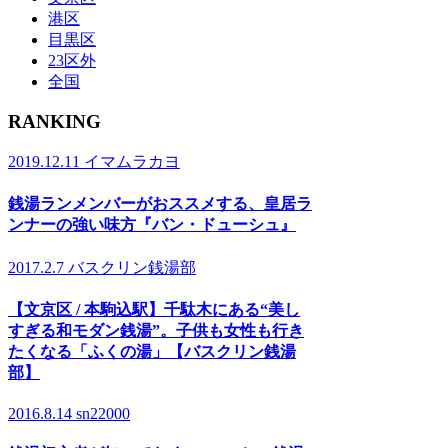
港区
目黒区
23区外
全国
RANKING
2019.12.11
イマムラカヨ
銭湯ランメンバーがおススメする、皇居ラ
ンナーの強い味方『バン・ドューシュ』
2017.2.7
バスクリン銭湯部
【文京区 / 本駒込駅】千駄木にある“美し
すぎる和モダン銭湯”。子供も女性も行き
たくなる「ふくの湯」【バスクリン銭湯
部】
2016.8.14
sn22000