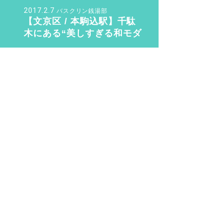
ュ』
2017.2.7
バスクリン銭湯部
【文京区 / 本駒込駅】千駄
木にある“美しすぎる和モダ
ン銭湯”。子供も女性も行き
たくなる「ふくの湯」【バ
2016.8.14
sn22000
スクリン銭湯部】
銭湯初心者が知っておく6つ
のこと。銭湯のマナー・持
ち物のこと教えます！
2020.3.9
整い女子
“整い女子” 渋谷・世田谷・
目黒の銭湯サウナ 整い巡り
♨️ Vol.2『光明泉』編
2019.11.4
さく
待望の三助が復活！ その
後……現代に紡ぐSansuke
のあり方とは？