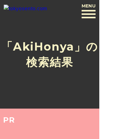
MENU
BACK
「AkiHonya」の
検索結果
PR
COLUMN
2018.10.18
HUMANS OF NEWYOKU