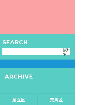
〜 Humans of 入浴 〜 Vol.11：AKI HONYA at 笹塚温泉 栄湯
連載企画「Humans of 入浴」、第11弾。銭湯
にどハマりしているラーメン評論家が登場！
READ MORE
TOKYO SENTO
SEARCH
GOODS
銭湯・サウナグッズはこちら
ARCHIVE
足立区
荒川区