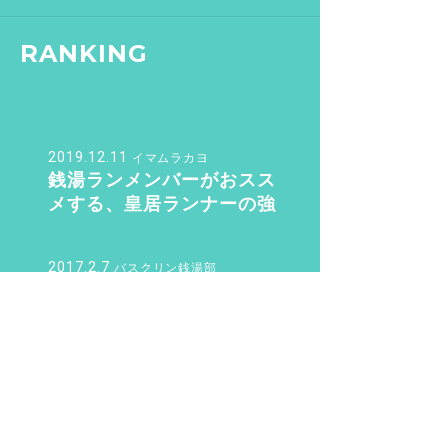
RANKING
2019.12.11
イマムラカヨ
銭湯ランメンバーがおスス
メする、皇居ランナーの強
い味方『バン・ドューシュ』
2017.2.7
バスクリン銭湯部
【文京区 / 本駒込駅】千駄木
にある“美しすぎる和モダン
銭湯”。子供も女性も行きた
くなる「ふくの湯」【バスクリ
2019.11.4
ン銭湯部】
さく
待望の三助が復活！ その
後……現代に紡ぐSansuke
のあり方とは？