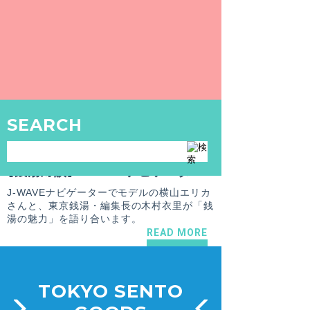
アリスムカイデ・入浴インタビュー〜はだかのおつきあい〜
モデルのアリスムカイデさんを入浴しながら
インタビュー！聞き手は編集長の木村衣里で
す。
READ MORE
SEARCH
PR
2018.11.22
和田 拓也
【銭湯対談】J-WAVEナビゲーター・横山エリカ＆東京銭湯 編集長・木村衣里が語る銭湯の魅力
J-WAVEナビゲーターでモデルの横山エリカ
さんと、東京銭湯・編集長の木村衣里が「銭
湯の魅力」を語り合います。
READ MORE
TOKYO SENTO