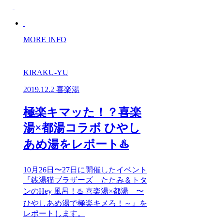
MORE INFO
KIRAKU-YU
2019.12.2
喜楽湯
極楽キマッた！？喜楽
湯×都湯コラボ ひやし
あめ湯をレポート♨️
10月26日〜27日に開催したイベント
『銭湯猫ブラザーズ たたみ＆トタ
ンのHey 風呂！♨️ 喜楽湯×都湯 〜
ひやしあめ湯で極楽キメろ！～』を
レポートします。