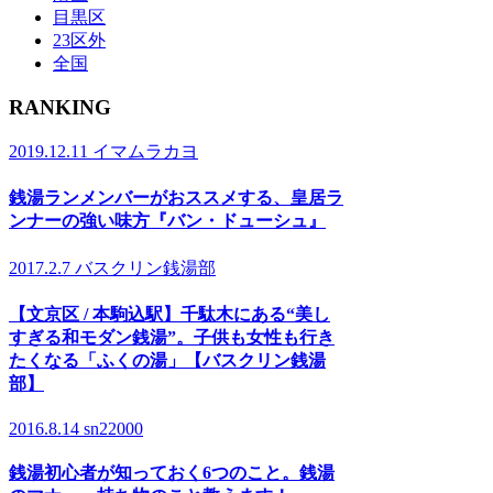
目黒区
23区外
全国
RANKING
2019.12.11
イマムラカヨ
銭湯ランメンバーがおススメする、皇居ラ
ンナーの強い味方『バン・ドューシュ』
2017.2.7
バスクリン銭湯部
【文京区 / 本駒込駅】千駄木にある“美し
すぎる和モダン銭湯”。子供も女性も行き
たくなる「ふくの湯」【バスクリン銭湯
部】
2016.8.14
sn22000
銭湯初心者が知っておく6つのこと。銭湯