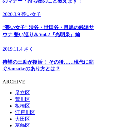
のマナー・持ち物のこと教えます！
2020.3.9
整い女子
“整い女子” 渋谷・世田谷・目黒の銭湯サ
ウナ 整い巡り♨️ Vol.2『光明泉』編
2019.11.4
さく
待望の三助が復活！ その後……現代に紡
ぐSansukeのあり方とは？
ARCHIVE
足立区
荒川区
板橋区
江戸川区
大田区
葛飾区
北区
江東区