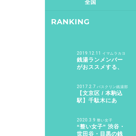
全国
RANKING
2019.12.11
イマムラカヨ
銭湯ランメンバー
がおススメする、
皇居ランナーの強
い味方『バン・ド
2017.2.7
バスクリン銭湯部
ューシュ』
【文京区 / 本駒込
駅】千駄木にあ
る“美しすぎる和モ
ダン銭湯”。子供も
2020.3.9
整い女子
女性も行きたくな
“整い女子” 渋谷・
る「ふくの湯」
世田谷・目黒の銭