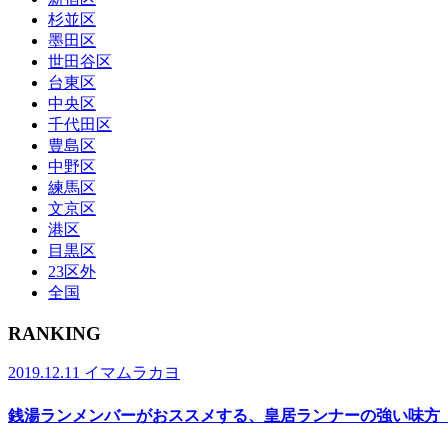
杉並区
墨田区
世田谷区
台東区
中央区
千代田区
豊島区
中野区
練馬区
文京区
港区
目黒区
23区外
全国
RANKING
2019.12.11
イマムラカヨ
銭湯ランメンバーがおススメする、皇居ランナーの強い味方