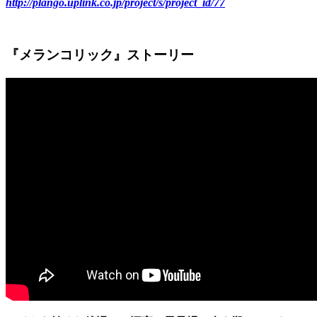
http://plango.uplink.co.jp/project/s/project_id/77
『メランコリック』ストーリー