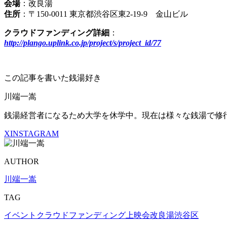
会場
：改良湯
住所
：〒150-0011 東京都渋谷区東2-19-9 金山ビル
クラウドファンディング詳細
：
http://plango.uplink.co.jp/project/s/project_id/77
この記事を書いた銭湯好き
川端一嵩
銭湯経営者になるため大学を休学中。現在は様々な銭湯で修
X
INSTAGRAM
AUTHOR
川端一嵩
TAG
イベント
クラウドファンディング
上映会
改良湯
渋谷区