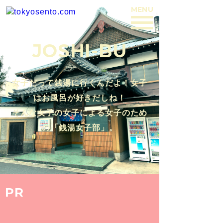
MENU
BACK
JOSHI-BU
女子だって銭湯に行くんだよ！女子
はお風呂が好きだしね！
そんな女子の女子による女子のため
の「銭湯女子部」。
PR
2015.9.5
【大田区 / 池上駅】460円でこんな