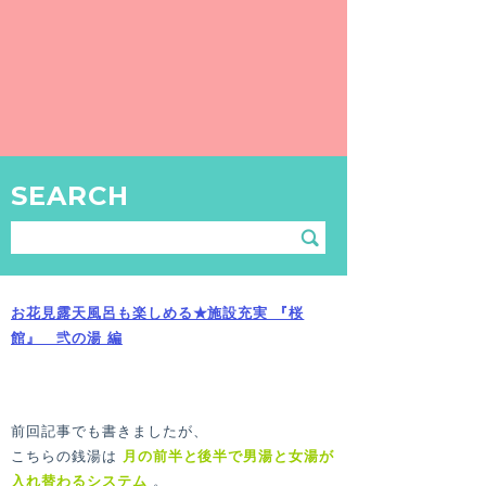
に色々あっていいんですか...？
『桜館』壱の湯 編
〒146-0082 東京都大田区池上6-35-5
こんにちは。日々是銭湯。美月です。
SEARCH
ちょっと時間があいてしまいました…大田区・
池上の 「桜館」 後編です。
前回の記事は 「弐の湯」 編でした。
お花見露天風呂も楽しめる★施設充実 『桜
館』 弐の湯 編
前回記事でも書きましたが、
こちらの銭湯は
月の前半と後半で男湯と女湯が
入れ替わるシステム
。