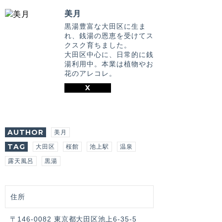
美月
黒湯豊富な大田区に生ま
れ、銭湯の恩恵を受けてス
クスク育ちました。
大田区中心に、日常的に銭
湯利用中。本業は植物やお
花のアレコレ。
X
AUTHOR
美月
TAG
大田区
桜館
池上駅
温泉
露天風呂
黒湯
住所
〒146-0082 東京都大田区池上6-35-5