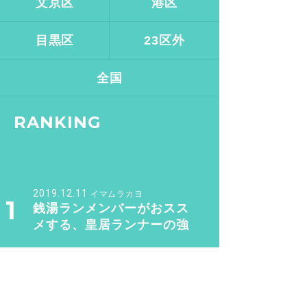
文京区
港区
目黒区
23区外
全国
RANKING
2019.12.11
イマムラカヨ
1
銭湯ランメンバーがおスス
メする、皇居ランナーの強
い味方『バン・ドューシ
ュ』
2017.2.7
バスクリン銭湯部
2
【文京区 / 本駒込駅】千駄
木にある“美しすぎる和モダ