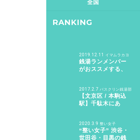
全国
RANKING
2019.12.11
イマムラカヨ
銭湯ランメンバー
がおススメする、
皇居ランナーの強
い味方『バン・ド
2017.2.7
バスクリン銭湯部
ューシュ』
【文京区 / 本駒込
駅】千駄木にあ
る“美しすぎる和モ
ダン銭湯”。子供も
2020.3.9
整い女子
女性も行きたくな
“整い女子” 渋谷・
る「ふくの湯」
世田谷・目黒の銭