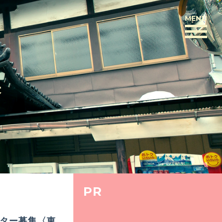
MENU
BACK
果
PR
イター募集〈東