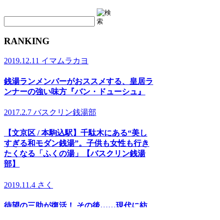
RANKING
2019.12.11
イマムラカヨ
銭湯ランメンバーがおススメする、皇居ラ
ンナーの強い味方『バン・ドューシュ』
2017.2.7
バスクリン銭湯部
【文京区 / 本駒込駅】千駄木にある“美し
すぎる和モダン銭湯”。子供も女性も行き
たくなる「ふくの湯」【バスクリン銭湯
部】
2019.11.4
さく
待望の三助が復活！ その後……現代に紡
ぐSansukeのあり方とは？