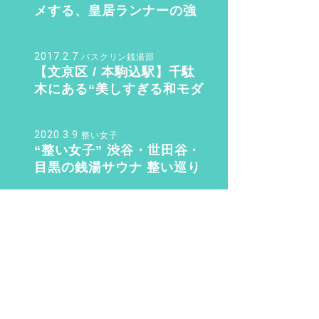
メする、皇居ランナーの強
い味方『バン・ドューシ
ュ』
2017.2.7
バスクリン銭湯部
【文京区 / 本駒込駅】千駄
木にある“美しすぎる和モダ
ン銭湯”。子供も女性も行き
たくなる「ふくの湯」【バ
2020.3.9
整い女子
スクリン銭湯部】
“整い女子” 渋谷・世田谷・
目黒の銭湯サウナ 整い巡り
♨️ Vol.2『光明泉』編
2016.8.14
sn22000
銭湯初心者が知っておく6つ
のこと。銭湯のマナー・持
ち物のこと教えます！
2019.11.4
さく
待望の三助が復活！ その