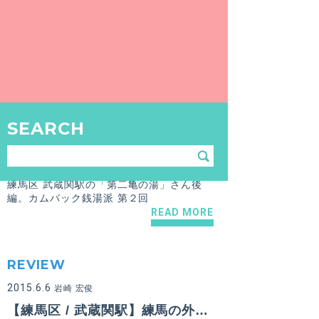
【練馬区 / 武蔵関駅】第二亀の湯
西武新宿線の武蔵関駅から徒歩約３分にある
第二亀の湯さん！
READ MORE
REVIEW
SEARCH
2015.6.11
岩崎 宏俊
【練馬区 / 武蔵関駅】練馬の外れのホット空間「第二亀の湯」後編 カムバック銭湯記 第２回
練馬区 武蔵関駅の「第二亀の湯」さん後
編。カムバック銭湯派 第２回
READ MORE
REVIEW
2015.6.6
岩崎 宏俊
【練馬区 / 武蔵関駅】練馬の外れのホット空間「第二亀の湯」前編 カムバック銭湯記 第１回