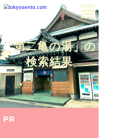
MENU
BACK
「第二亀の湯」の
検索結果
PR
ARCHIVE
2015.6.23
岩崎 宏俊