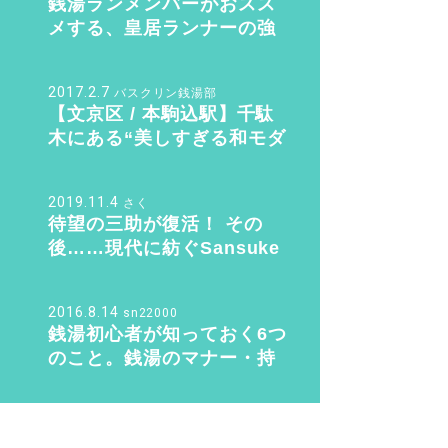
銭湯ランメンバーがおスス
メする、皇居ランナーの強
い味方『バン・ドューシ
ュ』
2017.2.7
バスクリン銭湯部
【文京区 / 本駒込駅】千駄
木にある“美しすぎる和モダ
ン銭湯”。子供も女性も行き
たくなる「ふくの湯」【バ
2019.11.4
さく
スクリン銭湯部】
待望の三助が復活！ その
後……現代に紡ぐSansuke
のあり方とは？
2016.8.14
sn22000
銭湯初心者が知っておく6つ
のこと。銭湯のマナー・持
ち物のこと教えます！
2016.6.9
n.yusuke。
お風呂が1.3倍楽しくな