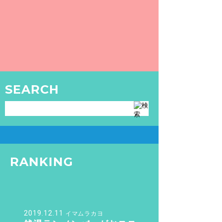
【練馬区 / 石神井公園駅】富士の湯
メインは脱衣所！？銭湯文化を美しく保つ、
練馬の宮造り銭湯。
READ MORE
TOKYO SENTO
SEARCH
GOODS
銭湯・サウナグッズはこちら
RANKING
2019.12.11
イマムラカヨ