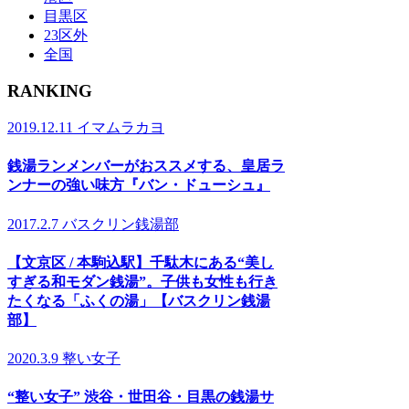
目黒区
23区外
全国
RANKING
2019.12.11
イマムラカヨ
銭湯ランメンバーがおススメする、皇居ラ
ンナーの強い味方『バン・ドューシュ』
2017.2.7
バスクリン銭湯部
【文京区 / 本駒込駅】千駄木にある“美し
すぎる和モダン銭湯”。子供も女性も行き
たくなる「ふくの湯」【バスクリン銭湯
部】
2020.3.9
整い女子
“整い女子” 渋谷・世田谷・目黒の銭湯サ