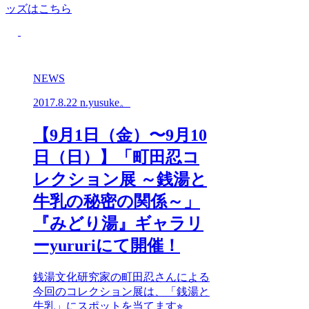
ッズはこちら
NEWS
2017.8.22
n.yusuke。
【9月1日（金）〜9月10
日（日）】「町田忍コ
レクション展 ～銭湯と
牛乳の秘密の関係～」
『みどり湯』ギャラリ
ーyururiにて開催！
銭湯文化研究家の町田忍さんによる
今回のコレクション展は、「銭湯と
牛乳」にスポットを当てます⭐︎