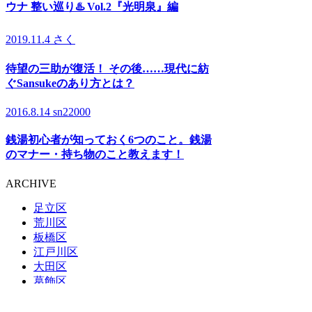
ウナ 整い巡り♨️ Vol.2『光明泉』編
2019.11.4
さく
待望の三助が復活！ その後……現代に紡
ぐSansukeのあり方とは？
2016.8.14
sn22000
銭湯初心者が知っておく6つのこと。銭湯
のマナー・持ち物のこと教えます！
ARCHIVE
足立区
荒川区
板橋区
江戸川区
大田区
葛飾区
北区
江東区