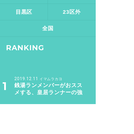
目黒区
23区外
全国
RANKING
2019.12.11
イマムラカヨ
1
銭湯ランメンバーがおスス
メする、皇居ランナーの強
い味方『バン・ドューシ
ュ』
2017.2.7
バスクリン銭湯部
2
【文京区 / 本駒込駅】千駄
木にある“美しすぎる和モダ
ン銭湯”。子供も女性も行き