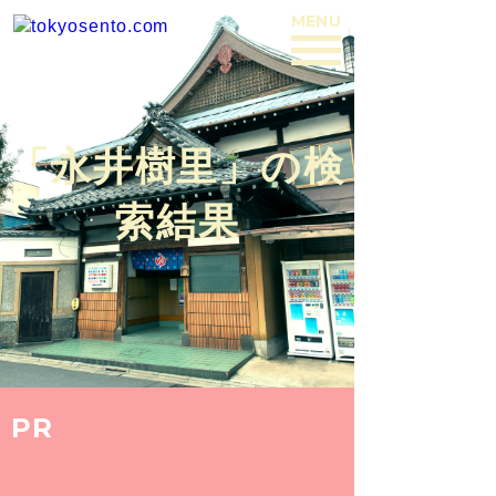
MENU
BACK
「永井樹里」の検
索結果
PR
COLUMN
2018.1.21
HUMANS OF NEWYOKU