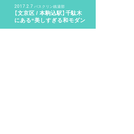
2017.2.7
バスクリン銭湯部
【文京区 / 本駒込駅】千駄木
にある“美しすぎる和モダン
銭湯”。子供も女性も行きた
くなる「ふくの湯」【バスクリ
2020.3.9
ン銭湯部】
整い女子
“整い女子” 渋谷・世田谷・
目黒の銭湯サウナ 整い巡り
♨️ Vol.2『光明泉』編
2019.11.4
さく
待望の三助が復活！ その
後……現代に紡ぐSansuke
のあり方とは？
2016.8.14
sn22000
銭湯初心者が知っておく6つ
のこと。銭湯のマナー・持
ち物のこと教えます！