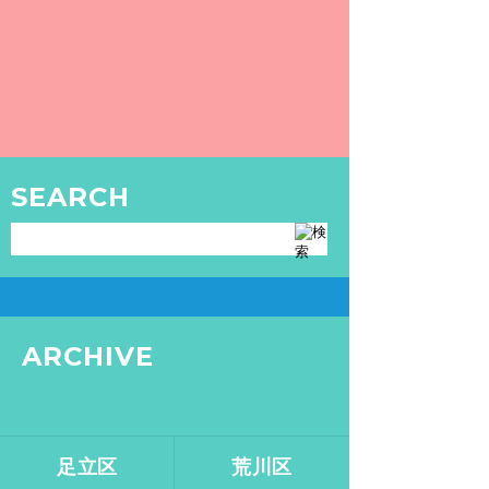
〜 Humans of 入浴 〜 Vol.9：JURI NAGAI at アクア東中野
連載企画「Humans of 入浴」第9弾！夢追
う大学生にとって、銭湯は幸せの源泉。
READ MORE
TOKYO SENTO
SEARCH
GOODS
銭湯・サウナグッズはこちら
ARCHIVE
足立区
荒川区