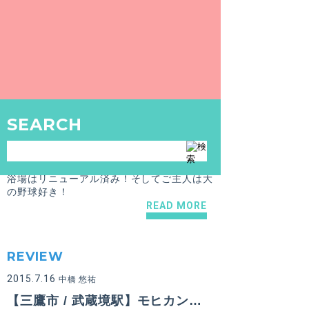
【生ビールが飲める銭湯 vol.9】露天に反り橋のある銭湯ユートピア『千代乃湯』【三鷹市 / 武蔵境駅】
ヘルストン式温泉と散策できる風情のある露
天風呂と生ビール♪
READ MORE
ARCHIVE
SEARCH
2016.5.2
中橋 悠祐
【三鷹市 / 武蔵境駅】のぼり湯
浴場はリニューアル済み！そしてご主人は大
の野球好き！
READ MORE
REVIEW
2015.7.16
中橋 悠祐
【三鷹市 / 武蔵境駅】モヒカン銭湯記『のぼり湯』