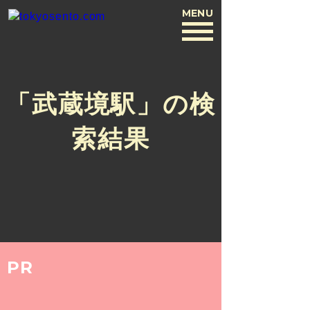
MENU
BACK
「武蔵境駅」の検
索結果
PR
COLUMN
2017.3.2
n.yusuke。