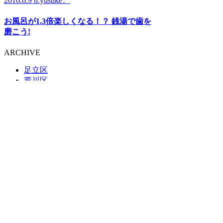
2016.6.9
n.yusuke。
お風呂が1.3倍楽しくなる！？ 銭湯で歯を
磨こう!
ARCHIVE
足立区
荒川区
板橋区
江戸川区
大田区
葛飾区
北区
江東区
品川区
渋谷区
新宿区
杉並区
墨田区
世田谷区
台東区