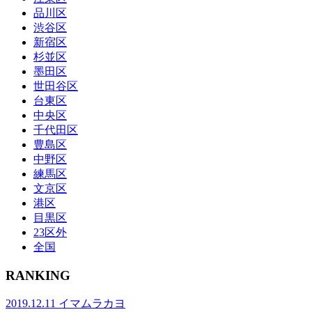
品川区
渋谷区
新宿区
杉並区
墨田区
世田谷区
台東区
中央区
千代田区
豊島区
中野区
練馬区
文京区
港区
目黒区
23区外
全国
RANKING
2019.12.11
イマムラカヨ