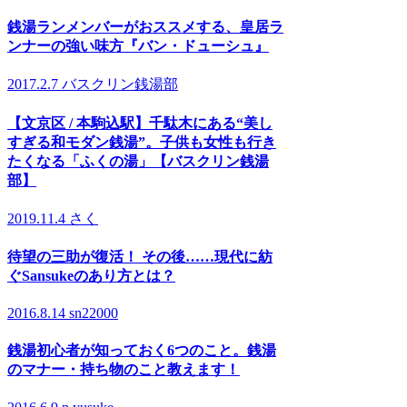
銭湯ランメンバーがおススメする、皇居ラ
ンナーの強い味方『バン・ドューシュ』
2017.2.7
バスクリン銭湯部
【文京区 / 本駒込駅】千駄木にある“美し
すぎる和モダン銭湯”。子供も女性も行き
たくなる「ふくの湯」【バスクリン銭湯
部】
2019.11.4
さく
待望の三助が復活！ その後……現代に紡
ぐSansukeのあり方とは？
2016.8.14
sn22000
銭湯初心者が知っておく6つのこと。銭湯
のマナー・持ち物のこと教えます！