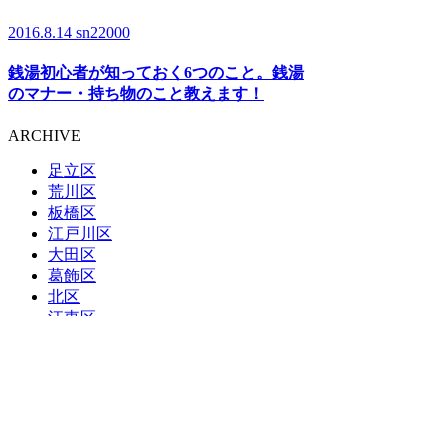
2016.8.14
sn22000
銭湯初心者が知っておく6つのこと。銭湯
のマナー・持ち物のこと教えます！
ARCHIVE
足立区
荒川区
板橋区
江戸川区
大田区
葛飾区
北区
江東区
品川区
渋谷区
新宿区
杉並区
墨田区
世田谷区