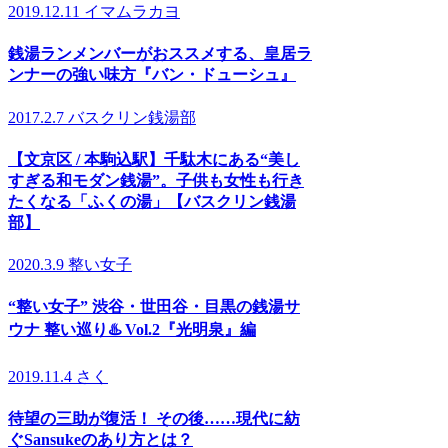
2019.12.11
イマムラカヨ
銭湯ランメンバーがおススメする、皇居ラ
ンナーの強い味方『バン・ドューシュ』
2017.2.7
バスクリン銭湯部
【文京区 / 本駒込駅】千駄木にある“美し
すぎる和モダン銭湯”。子供も女性も行き
たくなる「ふくの湯」【バスクリン銭湯
部】
2020.3.9
整い女子
“整い女子” 渋谷・世田谷・目黒の銭湯サ
ウナ 整い巡り♨️ Vol.2『光明泉』編
2019.11.4
さく
待望の三助が復活！ その後……現代に紡
ぐSansukeのあり方とは？