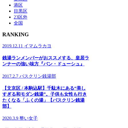
港区
目黒区
23区外
全国
RANKING
2019.12.11
イマムラカヨ
銭湯ランメンバーがおススメする、皇居ラ
ンナーの強い味方『バン・ドューシュ』
2017.2.7
バスクリン銭湯部
【文京区 / 本駒込駅】千駄木にある“美し
すぎる和モダン銭湯”。子供も女性も行き
たくなる「ふくの湯」【バスクリン銭湯
部】
2020.3.9
整い女子