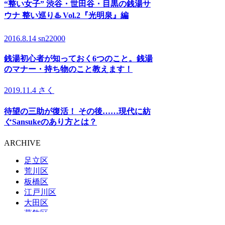
“整い女子” 渋谷・世田谷・目黒の銭湯サ
ウナ 整い巡り♨️ Vol.2『光明泉』編
2016.8.14
sn22000
銭湯初心者が知っておく6つのこと。銭湯
のマナー・持ち物のこと教えます！
2019.11.4
さく
待望の三助が復活！ その後……現代に紡
ぐSansukeのあり方とは？
ARCHIVE
足立区
荒川区
板橋区
江戸川区
大田区
葛飾区
北区