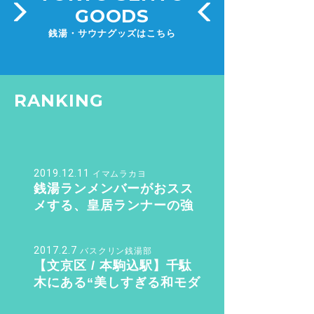
GOODS
銭湯・サウナグッズはこちら
RANKING
2019.12.11
イマムラカヨ
銭湯ランメンバーがおスス
メする、皇居ランナーの強
い味方『バン・ドューシ
ュ』
2017.2.7
バスクリン銭湯部
【文京区 / 本駒込駅】千駄
木にある“美しすぎる和モダ
ン銭湯”。子供も女性も行き