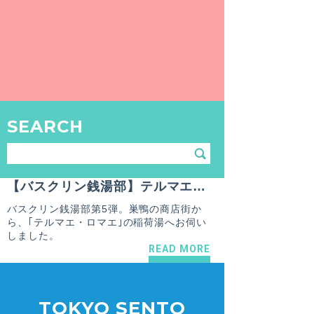
【北区 / 西巣鴨駅】稲荷湯
映画テルマエ・ロマエのロケ地、ザ・日本の
銭湯「稲荷湯」。 明治時代創業、現在も薪で
お湯を沸かす後世に残したい貴重な銭湯さん
です。
READ MORE
SEARCH
SPECIAL
2015.10.31
小松 歩
【バスクリン銭湯部】テルマエ・ロマエのロケ地「稲荷湯」をジャック！？ザ・日本の銭湯、北区「稲荷湯」
バスクリン銭湯部第5弾。巣鴨の商店街か
ら、｢テルマエ・ロマエ｣の稲荷湯へお伺い
しました。
READ MORE
TOKYO SENTO