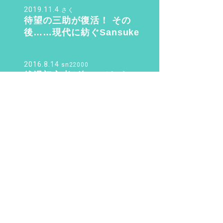
たくなる「ふくの湯」【バ
2019.11.4
さく
スクリン銭湯部】
待望の三助が復活！ その
後……現代に紡ぐSansuke
のあり方とは？
2016.8.14
sn22000
銭湯初心者が知っておく6つ
のこと。銭湯のマナー・持
ち物のこと教えます！
2016.6.9
n.yusuke。
お風呂が1.3倍楽しくな
る！？ 銭湯で歯を磨こう!
PAGE TOP