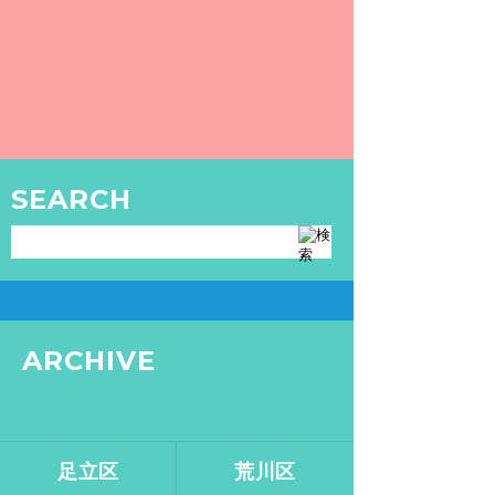
6/27(土) 28(日)「東京銭湯 - TOKYO SENTO - 」定例会を開催しました！
6月下旬に行われた定例会の様子をご紹介し
ます！
READ MORE
TOKYO SENTO
SEARCH
GOODS
銭湯・サウナグッズはこちら
ARCHIVE
足立区
荒川区