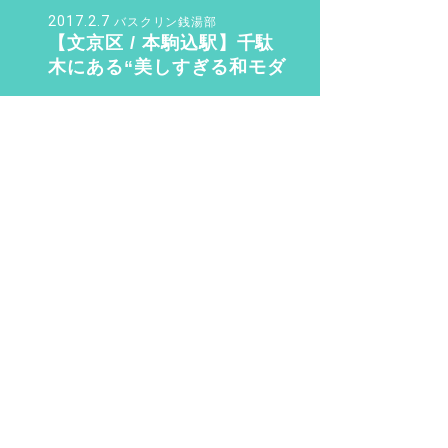
ュ』
2017.2.7
バスクリン銭湯部
【文京区 / 本駒込駅】千駄
木にある“美しすぎる和モダ
ン銭湯”。子供も女性も行き
たくなる「ふくの湯」【バ
2016.8.14
sn22000
スクリン銭湯部】
銭湯初心者が知っておく6つ
のこと。銭湯のマナー・持
ち物のこと教えます！
2019.11.4
さく
待望の三助が復活！ その
後……現代に紡ぐSansuke
のあり方とは？
2016.6.9
n.yusuke。
お風呂が1.3倍楽しくな
る！？ 銭湯で歯を磨こう!