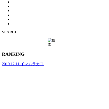
SEARCH
RANKING
2019.12.11
イマムラカヨ
銭湯ランメンバーがおススメする、皇居ラ
ンナーの強い味方『バン・ドューシュ』
2017.2.7
バスクリン銭湯部
【文京区 / 本駒込駅】千駄木にある“美し
すぎる和モダン銭湯”。子供も女性も行き