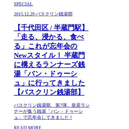
SPECIAL
2015.12.29
バスクリン銭湯部
【千代田区 / 半蔵門駅】
「走る、浸かる、食べ
る」これが忘年会の
Newスタイル！ 半蔵門
に構えるランナーズ銭
湯「バン・ドゥーシ
ュ」に行ってきました
【バスクリン銭湯部】
バスクリン銭湯部、第7弾。皇居ラン
ナーが集う銭湯「バン・ドゥーシ
ュ」で忘年会してきました !
READ MORE