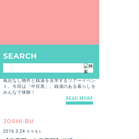
“整い女子” 渋谷・世田谷・目黒の銭湯サウナ 整い巡り♨️ Vol.2『光明泉』編
今回はこれまでにない整い方をした『光明
泉』のご紹介をします♨️
READ MORE
PRESS
SEARCH
2018.3.13
natsuko
【2018年3月24日（土）】第9弾！風呂なし物件ツアー開催します！＠中目黒
風呂なし物件と銭湯を見学するツアーイベン
ト。今回は「中目黒」。銭湯のある暮らしを
みんなで体験！
READ MORE
JOSHI-BU
2016.3.24
ヤマモト