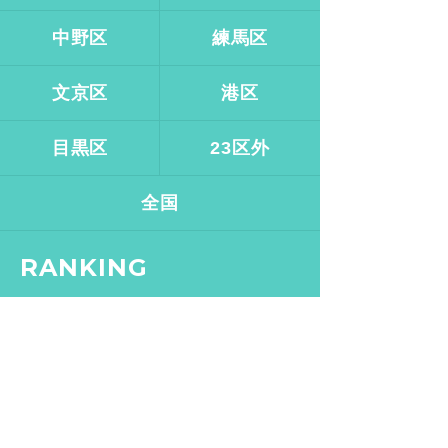
中野区
練馬区
文京区
港区
目黒区
23区外
全国
RANKING
2019.12.11
イマムラカヨ
銭湯ランメンバーがおスス
メする、皇居ランナーの強
い味方『バン・ドューシ