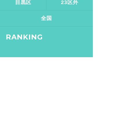
目黒区
23区外
全国
RANKING
2019.12.11
イマムラカヨ
1
銭湯ランメンバーがおスス
メする、皇居ランナーの強
い味方『バン・ドューシ
ュ』
2017.2.7
バスクリン銭湯部
2
【文京区 / 本駒込駅】千駄
木にある“美しすぎる和モダ
ン銭湯”。子供も女性も行き
たくなる「ふくの湯」【バ