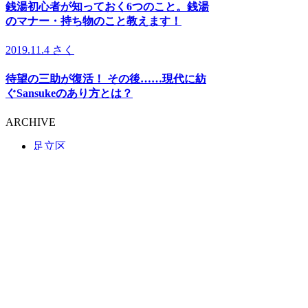
銭湯初心者が知っておく6つのこと。銭湯
のマナー・持ち物のこと教えます！
2019.11.4
さく
待望の三助が復活！ その後……現代に紡
ぐSansukeのあり方とは？
ARCHIVE
足立区
荒川区
板橋区
江戸川区
大田区
葛飾区
北区
江東区
品川区
渋谷区
新宿区
杉並区