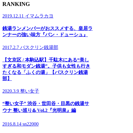
RANKING
2019.12.11
イマムラカヨ
銭湯ランメンバーがおススメする、皇居ラ
ンナーの強い味方『バン・ドューシュ』
2017.2.7
バスクリン銭湯部
【文京区 / 本駒込駅】千駄木にある“美し
すぎる和モダン銭湯”。子供も女性も行き
たくなる「ふくの湯」【バスクリン銭湯
部】
2020.3.9
整い女子
“整い女子” 渋谷・世田谷・目黒の銭湯サ
ウナ 整い巡り♨️ Vol.2『光明泉』編
2016.8.14
sn22000