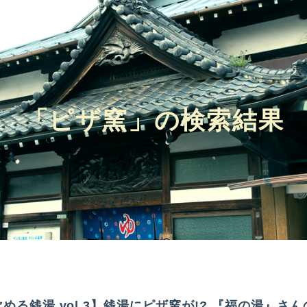
「ピザ窯」の検索結果
める銭湯 vol.3】銭湯にピザ窯が!? 『福の湯』さ