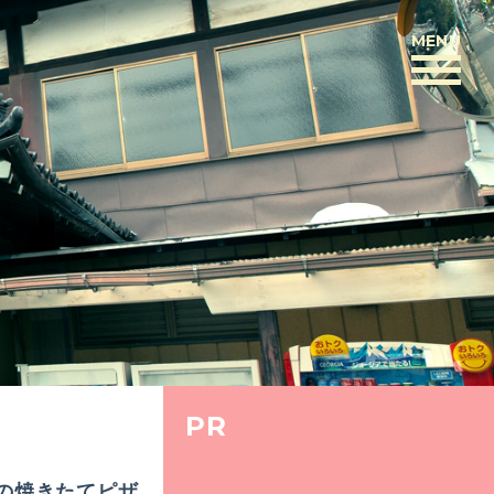
MENU
BACK
PR
んの焼きたてピザ