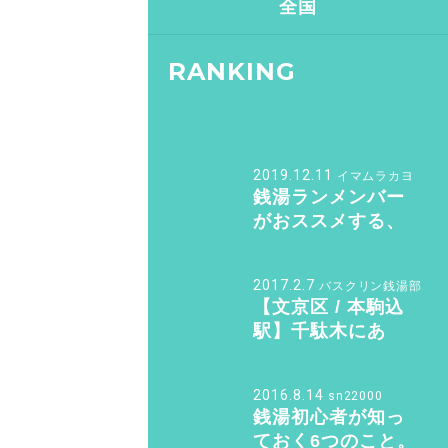
全国
RANKING
2019.12.11
イマムラカヨ
銭湯ランメンバー
がおススメする、
皇居ランナーの強
い味方『バン・ド
2017.2.7
バスクリン銭湯部
ューシュ』
【文京区 / 本駒込
駅】千駄木にあ
る“美しすぎる和モ
ダン銭湯”。子供も
2016.8.14
sn22000
女性も行きたくな
銭湯初心者が知っ
る「ふくの湯」
ておく6つのこと。